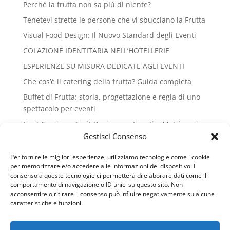
Perché la frutta non sa più di niente?
Tenetevi strette le persone che vi sbucciano la Frutta
Visual Food Design: Il Nuovo Standard degli Eventi
COLAZIONE IDENTITARIA NELL’HOTELLERIE
ESPERIENZE SU MISURA DEDICATE AGLI EVENTI
Che cos’è il catering della frutta? Guida completa
Buffet di Frutta: storia, progettazione e regia di uno
spettacolo per eventi
Fruit Carving e Fruit Design per Eventi e Matrimoni
Gestisci Consenso
SAPORI E SAPERI DELLA FRUTTA
Riconoscimento Honoris causa al Gran Galà del
Per fornire le migliori esperienze, utilizziamo tecnologie come i cookie
Business
per memorizzare e/o accedere alle informazioni del dispositivo. Il
consenso a queste tecnologie ci permetterà di elaborare dati come il
La frutta nel menù: storia, funzione e cultura del fine
comportamento di navigazione o ID unici su questo sito. Non
pasto
acconsentire o ritirare il consenso può influire negativamente su alcune
caratteristiche e funzioni.
Guinness World Record del Cannolo a Caltanissetta –
Andrea Lopopolo