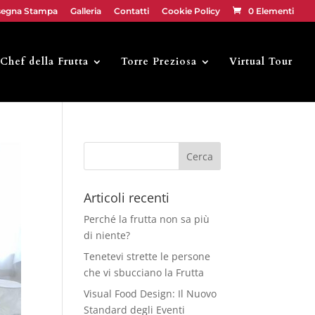
segna Stampa
Galleria
Contatti
Cookie Policy
0 Elementi
Chef della Frutta
Torre Preziosa
Virtual Tour
Articoli recenti
Perché la frutta non sa più
di niente?
Tenetevi strette le persone
che vi sbucciano la Frutta
Visual Food Design: Il Nuovo
Standard degli Eventi