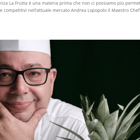
cenza La Frutta è una materia prima che non ci possiamo più perme
re competitivi nell’attuale mercato Andrea Lopopolo Il Maestro Chef