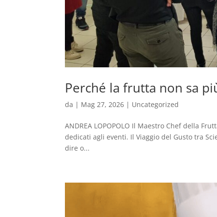
Perché la frutta non sa pi
da
|
Mag 27, 2026
|
Uncategorized
ANDREA LOPOPOLO Il Maestro Chef della Frutta
dedicati agli eventi. Il Viaggio del Gusto tra Sc
dire o...