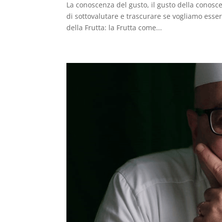
La conoscenza del gusto, il gusto della conos
di sottovalutare e trascurare se vogliamo esse
della Frutta: la Frutta come...