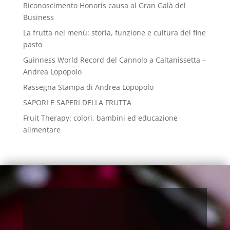
Riconoscimento Honoris causa al Gran Galà del
Business
La frutta nel menù: storia, funzione e cultura del fine
pasto
Guinness World Record del Cannolo a Caltanissetta –
Andrea Lopopolo
Rassegna Stampa di Andrea Lopopolo
SAPORI E SAPERI DELLA FRUTTA
Fruit Therapy: colori, bambini ed educazione
alimentare