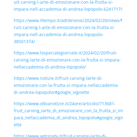
uit-carving-l-arte-di-emozionare-con-la-frutta-si-
impara-nell-accademia-di-andrea-lopopolo-6241717/
https://www.iltempo.it/adnkronos/2024/02/20/news/f
ruit-carving-l-arte-di-emozionare-con-la-frutta-si-
impara-nell-accademia-di-andrea-lopopolo-
38501374/
https://www.lospecialegiornale.it/2024/02/20/fruit-
carving-larte-di-emozionare-con-la-frutta-si-impara-
nellaccademia-di-andrea-lopopolo/
https://www.notizie.it/fruit-carving-larte-di-
emozionare-con-la-frutta-si-impara-nellaccademia-
di-andrea-lopopolo/#google_vignette
https://www.olbianotizie.it/24ore/articolo/713681-
fruit_carving_larte_di_emozionare_con_la_frutta_si_im
para_nellaccademia_di_andrea_lopopolo#google_vign
ette
https://www.vetrinatv.it/fruit-carving-larte-di-