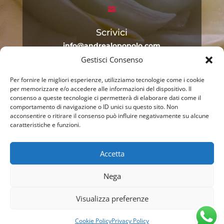

Scrivici
info@andrealopopolo.com
Gestisci Consenso

Per fornire le migliori esperienze, utilizziamo tecnologie come i cookie
per memorizzare e/o accedere alle informazioni del dispositivo. Il
Scrivici
consenso a queste tecnologie ci permetterà di elaborare dati come il
andrea.lopopolo@pec.it
comportamento di navigazione o ID unici su questo sito. Non
acconsentire o ritirare il consenso può influire negativamente su alcune
caratteristiche e funzioni.
Accetta
Privacy Policy
Nega
Cookie Policy
Visualizza preferenze
Cookie Policy
Privacy Policy