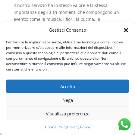
Il nostro servizio ha lo stesso valore e la stessa
importanza degli altri momenti che compongono un
evento: come la musica, i fiori, la cucina, la
pasticceria o la confettata, anche la frutta merita
Gestisci Consenso
cura, progettazione e attenzione dedicata
.
Per fornire le migliori esperienze, utilizziamo tecnologie come i cookie
Ogni progetto nasce da uno studio attento, dove
per memorizzare e/o accedere alle informazioni del dispositivo. Il
gusto ed estetica si incontrano per creare un
consenso a queste tecnologie ci permetterà di elaborare dati come il
allestimento di frutta armonico
, perfettamente
comportamento di navigazione o ID unici su questo sito. Non
acconsentire o ritirare il consenso può influire negativamente su alcune
integrato nella location e capace di
sorprendere gli
caratteristiche e funzioni.
ospiti
.
Accetta
Nega
Visualizza preferenze
IL NOSTRO CATERING
Cookie Policy
Privacy Policy