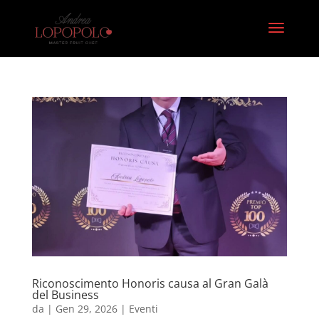
Riconoscimento Honoris causa al Gran Galà
del Business
da
|
Gen 29, 2026
|
Eventi