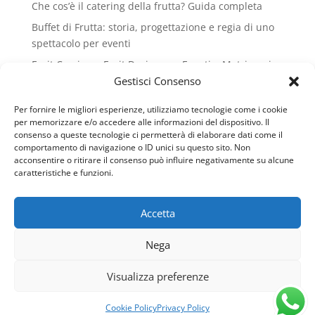
Che cos’è il catering della frutta? Guida completa
Buffet di Frutta: storia, progettazione e regia di uno
spettacolo per eventi
Fruit Carving e Fruit Design per Eventi e Matrimoni
Gestisci Consenso
SAPORI E SAPERI DELLA FRUTTA
Riconoscimento Honoris causa al Gran Galà del
Per fornire le migliori esperienze, utilizziamo tecnologie come i cookie
Business
per memorizzare e/o accedere alle informazioni del dispositivo. Il
consenso a queste tecnologie ci permetterà di elaborare dati come il
La frutta nel menù: storia, funzione e cultura del fine
comportamento di navigazione o ID unici su questo sito. Non
pasto
acconsentire o ritirare il consenso può influire negativamente su alcune
caratteristiche e funzioni.
Guinness World Record del Cannolo a Caltanissetta –
Andrea Lopopolo
Accetta
Rassegna Stampa di Andrea Lopopolo
SAPORI E SAPERI DELLA FRUTTA
Nega
Fruit Therapy: colori, bambini ed educazione
Visualizza preferenze
alimentare
Cookie Policy
Privacy Policy