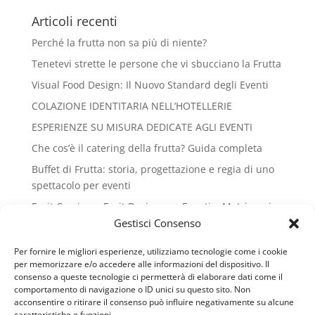
Articoli recenti
Perché la frutta non sa più di niente?
Tenetevi strette le persone che vi sbucciano la Frutta
Visual Food Design: Il Nuovo Standard degli Eventi
COLAZIONE IDENTITARIA NELL’HOTELLERIE
ESPERIENZE SU MISURA DEDICATE AGLI EVENTI
Che cos’è il catering della frutta? Guida completa
Buffet di Frutta: storia, progettazione e regia di uno
spettacolo per eventi
Fruit Carving e Fruit Design per Eventi e Matrimoni
Gestisci Consenso
SAPORI E SAPERI DELLA FRUTTA
Riconoscimento Honoris causa al Gran Galà del
Per fornire le migliori esperienze, utilizziamo tecnologie come i cookie
Business
per memorizzare e/o accedere alle informazioni del dispositivo. Il
consenso a queste tecnologie ci permetterà di elaborare dati come il
La frutta nel menù: storia, funzione e cultura del fine
comportamento di navigazione o ID unici su questo sito. Non
pasto
acconsentire o ritirare il consenso può influire negativamente su alcune
caratteristiche e funzioni.