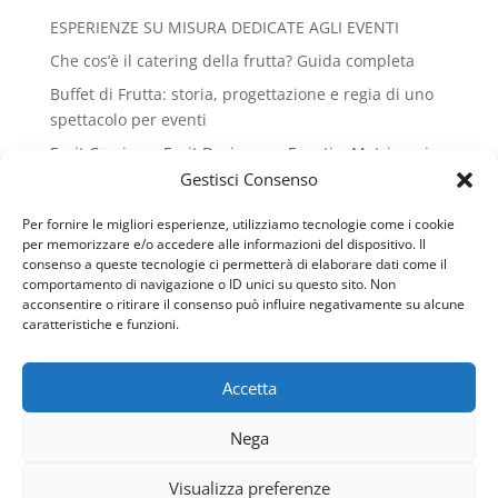
ESPERIENZE SU MISURA DEDICATE AGLI EVENTI
Che cos’è il catering della frutta? Guida completa
Buffet di Frutta: storia, progettazione e regia di uno
spettacolo per eventi
Fruit Carving e Fruit Design per Eventi e Matrimoni
Gestisci Consenso
SAPORI E SAPERI DELLA FRUTTA
Riconoscimento Honoris causa al Gran Galà del
Per fornire le migliori esperienze, utilizziamo tecnologie come i cookie
Business
per memorizzare e/o accedere alle informazioni del dispositivo. Il
consenso a queste tecnologie ci permetterà di elaborare dati come il
La frutta nel menù: storia, funzione e cultura del fine
comportamento di navigazione o ID unici su questo sito. Non
pasto
acconsentire o ritirare il consenso può influire negativamente su alcune
caratteristiche e funzioni.
Guinness World Record del Cannolo a Caltanissetta –
Andrea Lopopolo
Accetta
Rassegna Stampa di Andrea Lopopolo
SAPORI E SAPERI DELLA FRUTTA
Nega
Fruit Therapy: colori, bambini ed educazione
Visualizza preferenze
alimentare