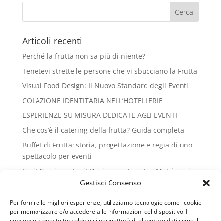
Articoli recenti
Perché la frutta non sa più di niente?
Tenetevi strette le persone che vi sbucciano la Frutta
Visual Food Design: Il Nuovo Standard degli Eventi
COLAZIONE IDENTITARIA NELL’HOTELLERIE
ESPERIENZE SU MISURA DEDICATE AGLI EVENTI
Che cos’è il catering della frutta? Guida completa
Buffet di Frutta: storia, progettazione e regia di uno
spettacolo per eventi
Fruit Carving e Fruit Design per Eventi e Matrimoni
Gestisci Consenso
SAPORI E SAPERI DELLA FRUTTA
Riconoscimento Honoris causa al Gran Galà del
Per fornire le migliori esperienze, utilizziamo tecnologie come i cookie
Business
per memorizzare e/o accedere alle informazioni del dispositivo. Il
consenso a queste tecnologie ci permetterà di elaborare dati come il