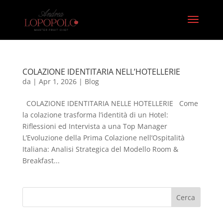
COLAZIONE IDENTITARIA NELL’HOTELLERIE
da
|
Apr 1, 2026
|
Blog
COLAZIONE IDENTITARIA NELLE HOTELLERIE Come
la colazione trasforma l’identità di un Hotel:
Riflessioni ed Intervista a una Top Manager
L’Evoluzione della Prima Colazione nell’Ospitalità
Italiana: Analisi Strategica del Modello Room &
Breakfast...