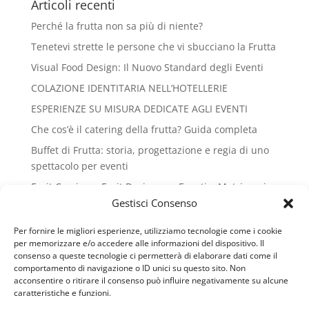
Articoli recenti
Perché la frutta non sa più di niente?
Tenetevi strette le persone che vi sbucciano la Frutta
Visual Food Design: Il Nuovo Standard degli Eventi
COLAZIONE IDENTITARIA NELL’HOTELLERIE
ESPERIENZE SU MISURA DEDICATE AGLI EVENTI
Che cos’è il catering della frutta? Guida completa
Buffet di Frutta: storia, progettazione e regia di uno
spettacolo per eventi
Fruit Carving e Fruit Design per Eventi e Matrimoni
Gestisci Consenso
SAPORI E SAPERI DELLA FRUTTA
Riconoscimento Honoris causa al Gran Galà del
Per fornire le migliori esperienze, utilizziamo tecnologie come i cookie
per memorizzare e/o accedere alle informazioni del dispositivo. Il
Business
consenso a queste tecnologie ci permetterà di elaborare dati come il
La frutta nel menù: storia, funzione e cultura del fine
comportamento di navigazione o ID unici su questo sito. Non
pasto
acconsentire o ritirare il consenso può influire negativamente su alcune
caratteristiche e funzioni.
Guinness World Record del Cannolo a Caltanissetta –